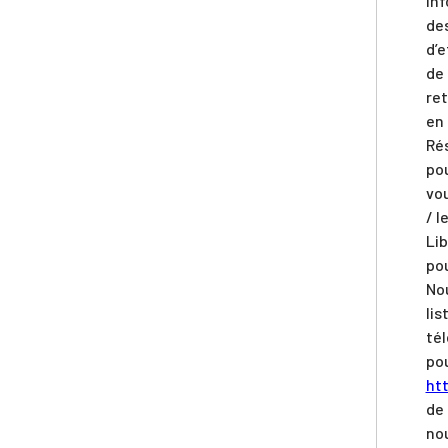
inf
des
d’e
de 
re
en
Rés
pou
vou
/ l
Lib
pou
Nou
lis
tél
pou
ht
de 
nou