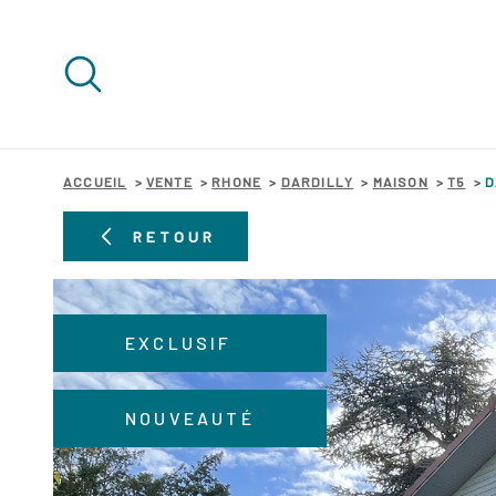
Aller
Aller
Aller
Aller
à
à
au
au
:
la
menu
contenu
recherche
principal
ACCUEIL
VENTE
RHONE
DARDILLY
MAISON
T5
D
RETOUR
EXCLUSIF
NOUVEAUTÉ