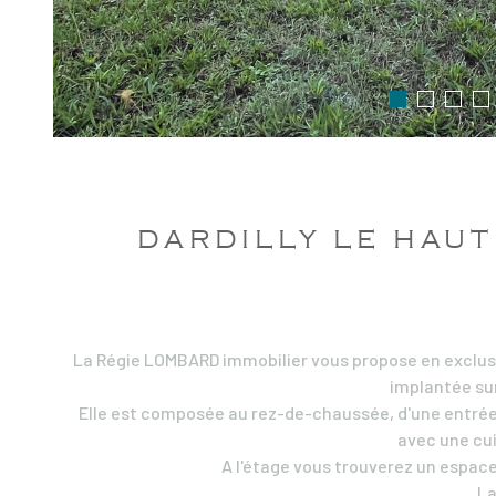
DARDILLY LE HAUT 
La Régie LOMBARD immobilier vous propose en exclusi
implantée sur
Elle est composée au rez-de-chaussée, d'une entrée
avec une cui
A l'étage vous trouverez un espac
La