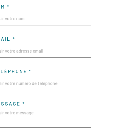
M *
AIL *
ÉLÉPHONE *
ESSAGE *