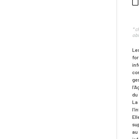
* 
obl
Les
for
inf
co
ges
l'A
du
La 
l'i
El
sup
au 