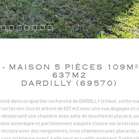
- MAISON 5 PIÈCES 109M²
637M2
DARDILLY (69570)
vité dans un quartier recherché de DARDILLY le haut, cette ma
 un terrain clos et arboré de 637 m2 avec une vue dégagée et s
 desservant une chambre avec salle de douches et placard, une
sine aménagée et partiellement équipée s'ouvre sur la terrasse 
e lecture avec des rangements, trois chambres avec placards, u
 cour intérieure quant à elle peut accueillir aisément 3 véhicul