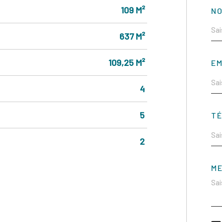
109 M²
NO
637 M²
109,25 M²
EM
4
5
T
2
M