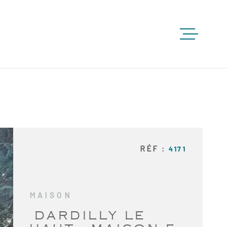
ACCUEIL
ACHETE
LOUER
RÉF :
4171
VENDRE
MAISON
DARDILLY LE
GESTION