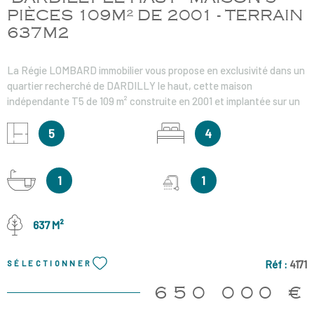
PIÈCES 109M² DE 2001 - TERRAIN
637M2
La Régie LOMBARD immobilier vous propose en exclusivité dans un
quartier recherché de DARDILLY le haut, cette maison
indépendante T5 de 109 m² construite en 2001 et implantée sur un
terrain clos et arboré de 637 m2 avec une vue dégagée et sans vis-
à-vis. Elle est composée au rez-de-chaussée, d'une entrée
5
4
desservant une chambre avec salle de douches et placard, une
buanderie et un WC séparé. La pièce de vie de 35m² avec une
cuisine aménagée et partiellement équipée s'ouvre sur la terrasse
1
1
et le jardin. A l'étage vous trouverez un espace lecture avec des
rangements, trois chambres avec placards, une salle de bains et un
WC séparé. La cour intérieure quant à elle peut accueillir aisément
637 M²
3 véhicules. Chauffage au sol dans la pièce de vie, radiateur
électrique et eau chaude individuel électrique DPE : D Bus 3 et
Réf :
4171
SÉLECTIONNER
ramassages scolaires JD à 200m et commerces du Barriot à 500 m
Honoraires charge vendeur Les informations sur les risques
650 000 €
auxquels ce bien est exposé sont disponibles sur le site Géorisques