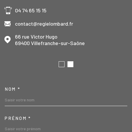
04 74 65 15 15
contact@regielombard.fr
66 rue Victor Hugo
69400
Villefranche-sur-Saône
TRAD_MELTEM_VOSCOORD
NOM *
PRÉNOM *