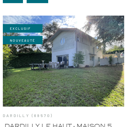
RECRUTE
CHAMPS
RECHERCHER
TEXTE
NOS AGE
RÉFÉRENCE
EXCLUSIF
CONTACT
NOUVEAUTÉ
VOIR LE BIEN
DARDILLY (69570)
DARDILLY LE HAUT - MAISON 5