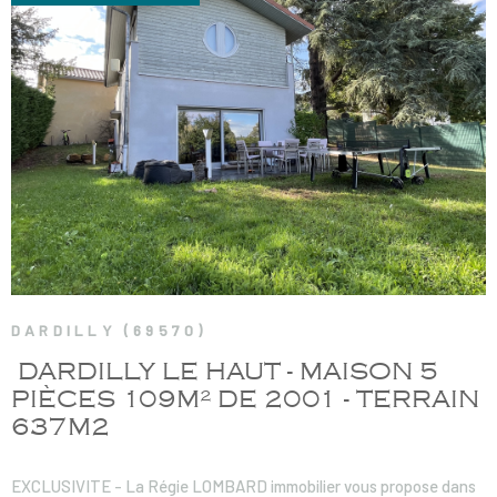
VOIR LE BIEN
DARDILLY (69570)
DARDILLY LE HAUT - MAISON 5
PIÈCES 109M² DE 2001 - TERRAIN
637M2
EXCLUSIVITE - La Régie LOMBARD immobilier vous propose dans