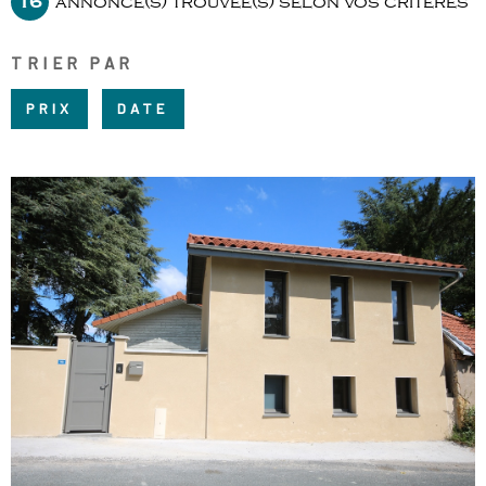
16
annonce(s) trouvée(s) selon vos critères
RECRUTE
CHAMPS
RECHERCHER
TEXTE
TRIER PAR
NOS AGE
RÉFÉRENCE
PRIX
DATE
CONTACT
VOIR LE BIEN