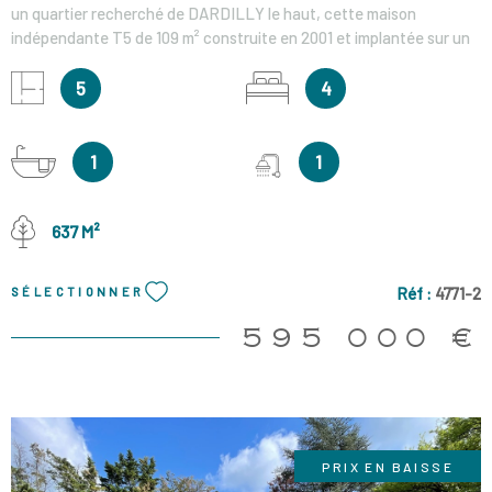
un quartier recherché de DARDILLY le haut, cette maison
indépendante T5 de 109 m² construite en 2001 et implantée sur un
terrain clos et arboré de 637 m2 avec une vue dégagée et sans vis-
à-vis. Elle est composée au rez-de-chaussée, d'une entrée
5
4
desservant une chambre de plain pied avec salle de douches et
placard, une buanderie et un WC séparé. La pièce de vie d'environ
35m² avec une cuisine aménagée et partiellement équipée s'ouvre
1
1
sur la terrasse et le jardin. A l'étage vous trouverez un espace
lecture avec des rangements, trois chambres avec placards, une
salle de bains et un WC séparé. La cour intérieure quant à elle peut
637 M²
accueillir aisément 3 véhicules. Chauffage au sol dans la pièce de
vie, radiateur électrique et eau chaude individuel électrique DPE :
Réf :
4771-2
SÉLECTIONNER
D Bus 3 et ramassages scolaires JD à 200m et commerces du
Barriot à 500 m Honoraires charge vendeur Les informations sur les
595 000 €
risques auxquels ce bien est exposé sont disponibles sur le site
Géorisques
PRIX EN BAISSE