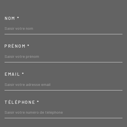
TRAD_MELTEM_VOSCOORD
NOM *
PRÉNOM *
EMAIL *
TÉLÉPHONE *