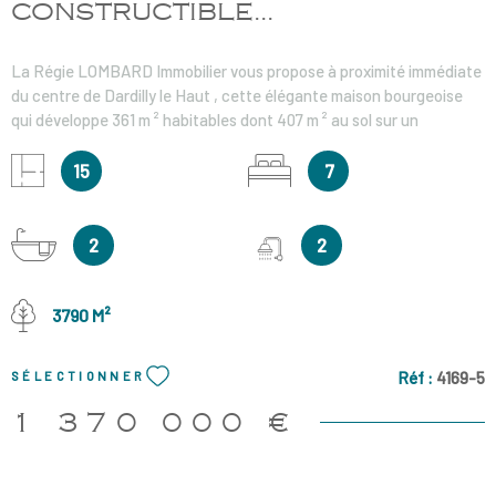
CONSTRUCTIBLE...
La Régie LOMBARD Immobilier vous propose à proximité immédiate
du centre de Dardilly le Haut , cette élégante maison bourgeoise
qui développe 361 m ² habitables dont 407 m ² au sol sur un
magnifique terrain de 3 790 m ² . La bâtisse , au charme
authentique , se compose de 15 pièces , dont 4 séjours , 7
15
7
chambres et 4 salles d ’ eau . Elle offre de très beaux volumes et un
cachet r are , idéal pour une grande famille en quête d'espace ou
peut-être divisé en deux pour créer deux belle maison. Un sous-sol
2
2
partiel avec caves complète le bien. Le terrain, en position
dominante, offre une vue dégagée exceptionnelle sur Lyon et ses
environs, dans un environnement calme et privilégié. Classé en
3790 M²
zone URi2C du Plan Local d’Urbanisme, le terrain est divisible et
constructible sous réserve d'obtention des autorisations
Réf :
4169-5
SÉLECTIONNER
administratives. Honoraire à la charge du vendeur Les informations
sur les risques auxquels ce bien est exposé sont disponibles sur le
1 370 000 €
site Géorisques