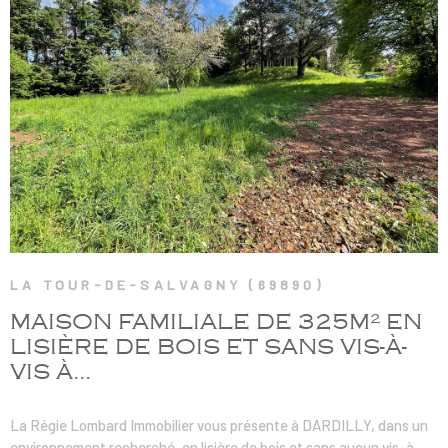
VOIR LE BIEN
LA TOUR-DE-SALVAGNY (69890)
MAISON FAMILIALE DE 325M² EN
LISIÈRE DE BOIS ET SANS VIS-À-
VIS À...
La Régie Lombard Immobilier vous présente à DARDILLY, dans un
environnement recherché, en lisière de bois et sans aucun vis-à-