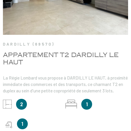
DARDILLY (69570)
APPARTEMENT T2 DARDILLY LE
HAUT
La Régie Lombard vous propose à DARDILLY LE HAUT, à proximité
immédiate des commerces et des transports, ce charmant T2 en
duplex au sein d'une petite copropriété de seulement 3 lots,
offrant un esprit maison de village. Il se compose au rez-de-
chaussé d'une agréable pièce de vie avec cuisine ouverte
2
1
aménagée et équipée, un wc séparé, et une belle cave voutée. A
l'étage l'espace nuit se compose d'un dégagement et une chambre
avec sa salle d'eau et wc. Chauffage et eau chaude individuel
1
électrique, double vitrage. Stationnement gratuit à proximité.