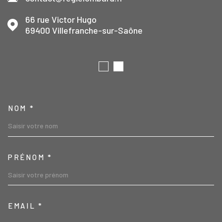
66 rue Victor Hugo
69400
Villefranche-sur-Saône
TRAD_MELTEM_VOSCOORD
NOM *
PRÉNOM *
EMAIL *