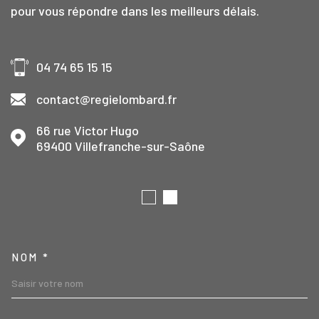
pour vous répondre dans les meilleurs délais.
04 74 65 15 15
contact@regielombard.fr
66 rue Victor Hugo
69400
Villefranche-sur-Saône
TRAD_MELTEM_VOSCOORD
NOM *