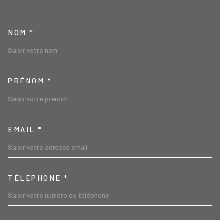
TRAD_MELTEM_VOSCOORD
NOM *
PRÉNOM *
EMAIL *
TÉLÉPHONE *