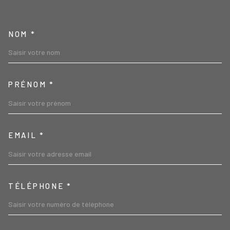
TRAD_MELTEM_VOSCOORD
NOM *
PRÉNOM *
EMAIL *
TÉLÉPHONE *