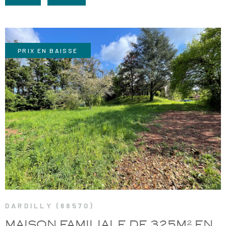
RECRUTE
CHAMPS
RECHERCHER
TEXTE
NOS AGE
RÉFÉRENCE
PRIX EN BAISSE
CONTACT
VOIR LE BIEN
DARDILLY (69570)
MAISON FAMILIALE DE 325M² EN