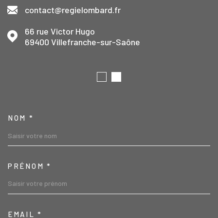
contact@regielombard.fr
66 rue Victor Hugo
69400
Villefranche-sur-Saône
TRAD_MELTEM_VOSCOORD
NOM *
PRÉNOM *
EMAIL *