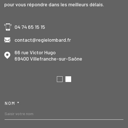
pour vous répondre dans les meilleurs délais.
04 74 65 15 15
contact@regielombard.fr
66 rue Victor Hugo
69400
Villefranche-sur-Saône
TRAD_MELTEM_VOSCOORD
NOM *