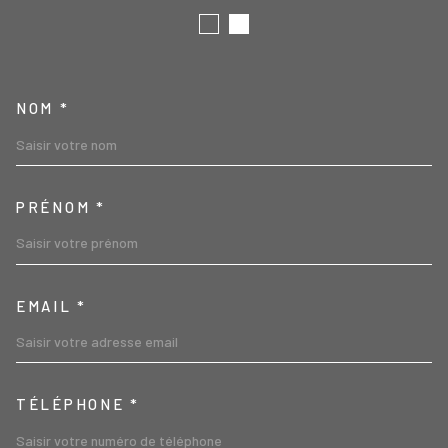
TRAD_MELTEM_VOSCOORD
NOM *
PRÉNOM *
EMAIL *
TÉLÉPHONE *