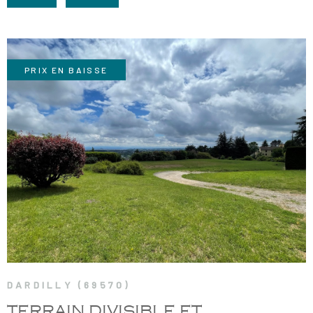
RECRUTE
CHAMPS
RECHERCHER
TEXTE
NOS AGE
RÉFÉRENCE
PRIX EN BAISSE
CONTACT
VOIR LE BIEN
DARDILLY (69570)
TERRAIN DIVISIBLE ET