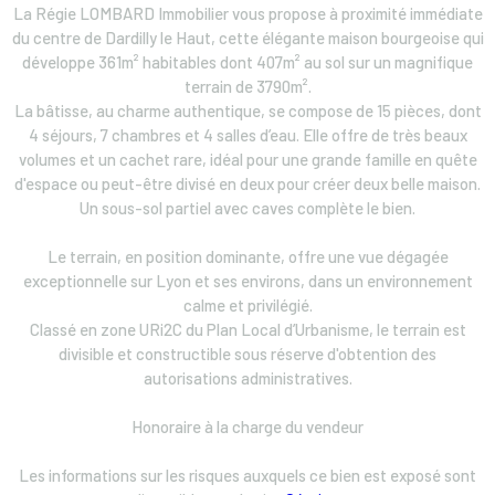
La Régie LOMBARD Immobilier vous propose
à
proximité
immédiate
du
centre
de Dardilly le Haut
,
cette
élégante
maison
bourgeoise qui
développe
361
m
²
habitables dont
407
m
²
au
sol
sur
un
magnifique
terrain
de
3
790
m
²
.
La
bâtisse
,
au
charme
authentique
,
se
compose
de
15
pièces
,
dont
4
séjours
,
7
chambres
et
4
salles
d
’
eau
.
Elle
offre
de
très
beaux
volumes
et
un
cachet r
are
,
idéal
pour
une
grande
famille
en quête
d'espace ou peut-être divisé en deux pour créer deux belle maison.
Un sous-sol partiel avec caves complète le bien.
Le terrain, en position dominante, offre une vue dégagée
exceptionnelle sur Lyon et ses environs, dans un environnement
calme et privilégié.
Classé en zone URi2C du Plan Local d’Urbanisme, le terrain est
divisible et constructible sous réserve d'obtention des
autorisations administratives.
Honoraire à la charge du vendeur
Les informations sur les risques auxquels ce bien est exposé sont