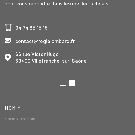
pour vous répondre dans les meilleurs délais.
04 74 65 15 15
contact@regielombard.fr
66 rue Victor Hugo
69400
Villefranche-sur-Saône
TRAD_MELTEM_VOSCOORD
NOM *