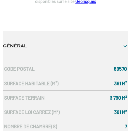
disponibles sur le site
Géorisques
GÉNÉRAL
CODE POSTAL
69570
Caractérisque
Valeurs
SURFACE HABITABLE (M²)
361 M²
SURFACE TERRAIN
3 790 M²
SURFACE LOI CARREZ (M²)
361 M²
NOMBRE DE CHAMBRE(S)
7