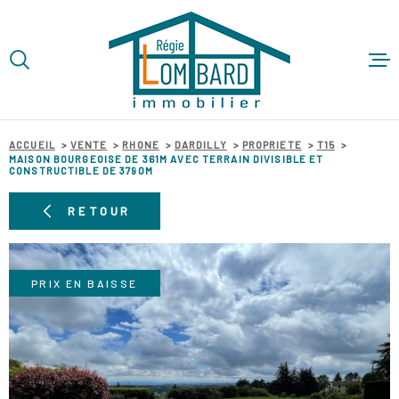
Aller
Aller
Aller
Aller
à
à
au
au
:
la
menu
contenu
VOTRE
recherche
principal
ACCUEIL
RECHERCHE
ACHETER
ACCUEIL
VENTE
RHONE
DARDILLY
PROPRIETE
T15
TYPE
MAISON BOURGEOISE DE 361M AVEC TERRAIN DIVISIBLE ET
D'OFFRE
VENTE
CONSTRUCTIBLE DE 3790M
LOUER
TYPE
RETOUR
DE
TYPE DE BIEN
BIEN
VENDRE
VILLE
PRIX EN BAISSE
GESTION 
Budget
BUDGET
SYNDIC D
COPROPR
RECHERCHER