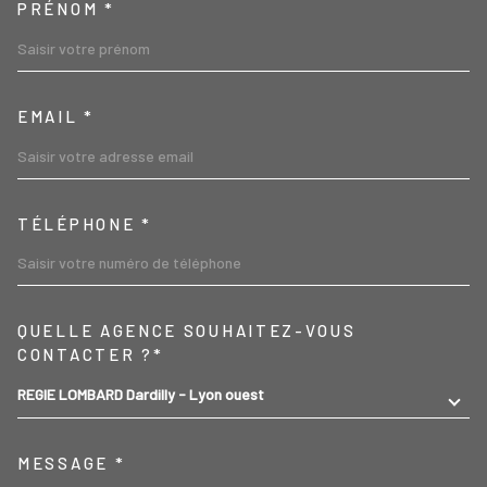
PRÉNOM *
EMAIL *
TÉLÉPHONE *
TRAD_MELTEM_VOREDEMA
QUELLE AGENCE SOUHAITEZ-VOUS
CONTACTER ?*
REGIE LOMBARD Dardilly - Lyon ouest
MESSAGE *