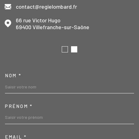
contact@regielombard.fr
66 rue Victor Hugo
69400
Villefranche-sur-Saône
TRAD_MELTEM_VOSCOORD
NOM *
PRÉNOM *
EMAIL *