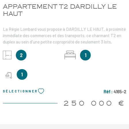
APPARTEMENT T2 DARDILLY LE
HAUT
La Régie Lombard vous propose à DARDILLY LE HAUT, à proximité
immédiate des commerces et des transports, ce charmant T2 en
duplex au sein d'une petite copropriété de seulement 3 lots,
offrant un esprit maison de village. Il se compose au rez-de-
chaussé d'une agréable pièce de vie avec cuisine ouverte
2
1
aménagée et équipée, un wc séparé, et une belle cave voutée. A
l'étage l'espace nuit se compose d'un dégagement et une chambre
avec sa salle d'eau et wc. Chauffage et eau chaude individuel
1
électrique, double vitrage. Stationnement gratuit à proximité.
Honoraire charge vendeur.
Réf :
4165-2
SÉLECTIONNER
250 000 €