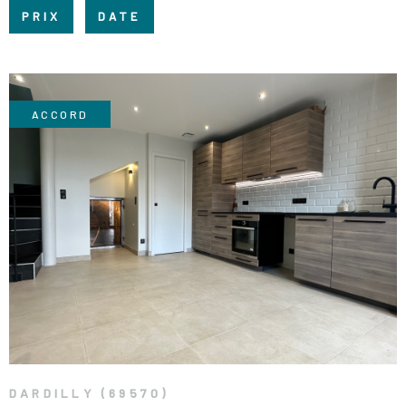
RECRUTE
PRIX
DATE
CHAMPS
RECHERCHER
TEXTE
NOS AGE
RÉFÉRENCE
ACCORD
CONTACT
VOIR LE BIEN
DARDILLY (69570)