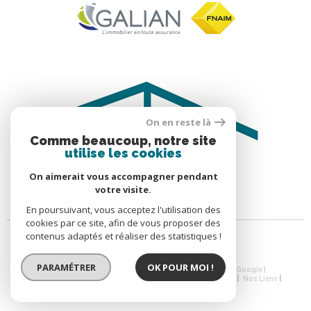
On en reste là
Comme beaucoup, notre site
utilise les cookies
On aimerait vous accompagner pendant
votre visite.
En poursuivant, vous acceptez l'utilisation des
cookies par ce site, afin de vous proposer des
contenus adaptés et réaliser des statistiques !
PARAMÉTRER
OK POUR MOI !
© 2026 | Tous droits réservés | Traduction powered by Google |
Nos Honoraires
Plan Du Site
Mentions Légales
Admin
Nos Liens
Politique RGPD
Cookies