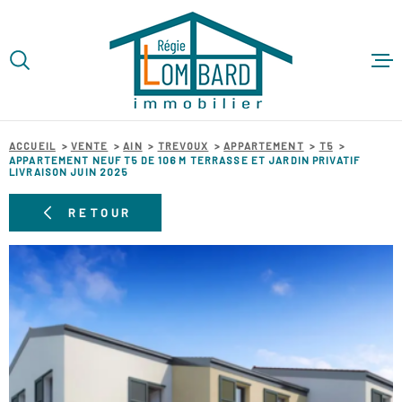
Aller
Aller
Aller
Aller
à
à
au
au
:
la
menu
contenu
VOTRE
recherche
principal
ACCUEIL
RECHERCHE
ACHETER
ACCUEIL
VENTE
AIN
TREVOUX
APPARTEMENT
T5
TYPE
APPARTEMENT NEUF T5 DE 106 M TERRASSE ET JARDIN PRIVATIF
D'OFFRE
VENTE
LIVRAISON JUIN 2025
LOUER
TYPE
RETOUR
DE
TYPE DE BIEN
BIEN
VENDRE
VILLE
GESTION 
Budget
BUDGET
SYNDIC D
COPROPR
RECHERCHER