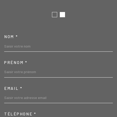
TRAD_MELTEM_VOSCOORD
NOM *
PRÉNOM *
EMAIL *
TÉLÉPHONE *