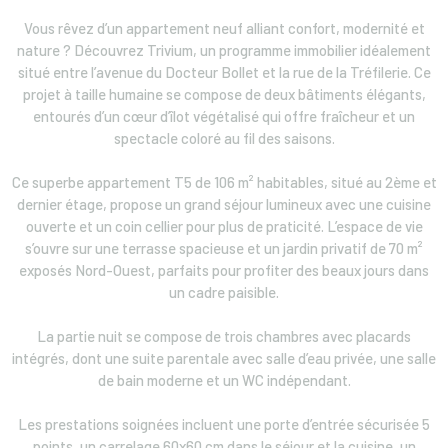
Vous rêvez d’un appartement neuf alliant confort, modernité et
nature ? Découvrez Trivium, un programme immobilier idéalement
situé entre l’avenue du Docteur Bollet et la rue de la Tréfilerie. Ce
projet à taille humaine se compose de deux bâtiments élégants,
entourés d’un cœur d’îlot végétalisé qui offre fraîcheur et un
spectacle coloré au fil des saisons.
Ce superbe appartement T5 de 106 m² habitables, situé au 2ème et
dernier étage, propose un grand séjour lumineux avec une cuisine
ouverte et un coin cellier pour plus de praticité. L’espace de vie
s’ouvre sur une terrasse spacieuse et un jardin privatif de 70 m²
exposés Nord-Ouest, parfaits pour profiter des beaux jours dans
un cadre paisible.
La partie nuit se compose de trois chambres avec placards
intégrés, dont une suite parentale avec salle d’eau privée, une salle
de bain moderne et un WC indépendant.
Les prestations soignées incluent une porte d’entrée sécurisée 5
points, un carrelage 60x60 cm dans le séjour et la cuisine, un