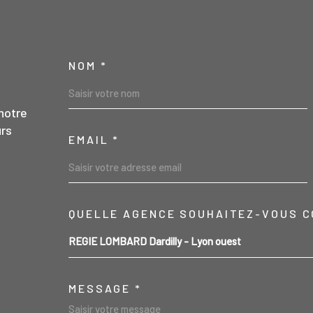
NOM *
TRAD_MELTEM_VO
notre
urs
EMAIL *
04 78 47 43 44
QUELLE AGENCE SOUHAITEZ-VOUS C
TRAD_MELTEM_VO
REGIE LOMBARD Dardilly - Lyon ouest
contact@regielombard.fr
MESSAGE *
1, place du Général Brosset