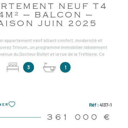
ARTEMENT NEUF T4
4M² – BALCON –
AISON JUIN 2025
un appartement neuf alliant confort, modernité et
ouvrez Trivium, un programme immobilier idéalement
avenue du Docteur Bollet et la rue de la Tréfilerie. Ce
le humaine se compose de deux bâtiments élégants,
3
1
cœur d’îlot végétalisé qui offre fraîcheur et un
oré au fil des saisons. Ce superbe appartement T4 de
les, situé au 1er étage, propose une vaste entrée avec
vant une chambre ainsi qu'un séjour lumineux avec
uverte donnant accès au balcon. La partie nuit se
ux chambres avec placards intégrés, une salle de
Réf :
4137-1
NER
 et un WC indépendant. Les prestations soignées
porte d’entrée sécurisée 5 points, un carrelage 60x60
361 000 €
our et la cuisine, un parquet stratifié dans les