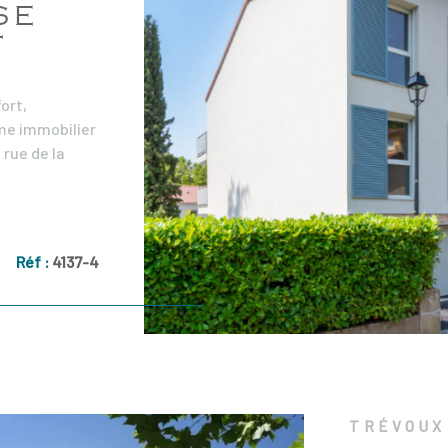
annuelles de 
SE
montant est s
F
D'autres loge
pas à nous co
ort,
me immobilier
VO
 rue de la
eux bâtiments
e fraîcheur et
partement T2
e un séjour
Réf :
4137-4
e terrasse et
hambre avec
t. Les
isée 5 points,
parquet
xées pour une
fermés en
TRÉVOUX 
e opportunité