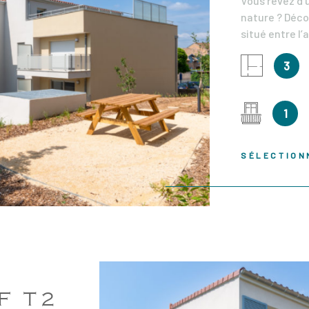
Vous rêvez d’
nature ? Déc
situé entre l’
projet à tail
IEN
3
entourés d’un 
spectacle col
65m² habitabl
1
avec une cuis
partie nuit s
une salle de 
SÉLECTION
Les prestatio
points, un car
parquet strat
pour une isol
fermés en sou
15 000€ pour u
de notaire of
contactez-nou
F T2
organiser une