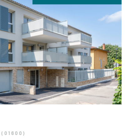
copropriété : 1260€ (n'étant qu'un estimatif ce
uceptible de changer) Honoraires charge vendeur.
ments similaires sont toujours disponibles. N'hésitez
ntacter pour plus d'informations.
IR LE BIEN
(01600)