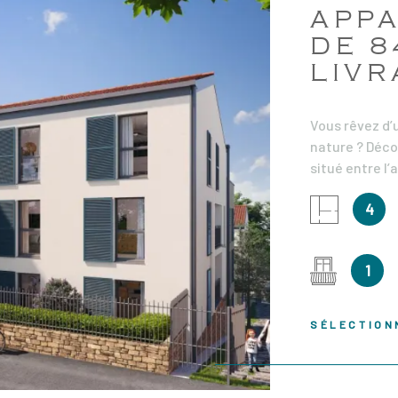
APP
formations ou
 / 15 000€
DE 8
frais de
LIVR
es annuelles
ntant est
Vous rêvez d’
nature ? Déc
situé entre l’
projet à tail
IEN
4
entourés d’un 
spectacle col
84 m² habitab
1
placard déser
une cuisine o
compose de de
SÉLECTION
bain moderne
incluent une 
cm dans le séj