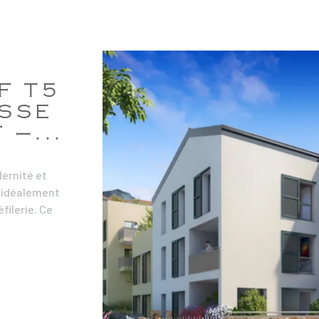
chambres, des
optimale, des
Prix hors gara
B1) Ne laisse
dès aujourd’h
F T5
visite. Copro
copropriété :
ASSE
suceptible de
 –...
ernité et
 idéalement
filerie. Ce
 élégants,
VO
r et un
tement T5 de
opose un grand
lier pour plus
spacieuse et