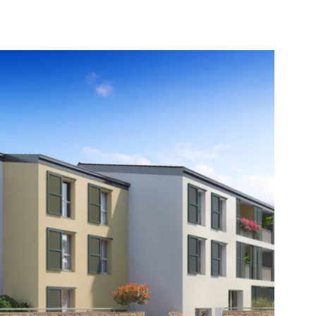
 menuiseries PVC plaxées pour une isolation
 WC suspendus et des garages fermés en sous-sol.
ge. Livraison prévue en juin 2025. Eligible PINEL (zone
z pas passer cette opportunité rare et contactez-nous
ui pour plus d’informations ou pour organiser une
priété de 28 lots Estimatif charges annuelles de
 1320€ (n'étant qu'un estimatif ce montant est
 changer) Honoraires charge vendeur.
IR LE BIEN