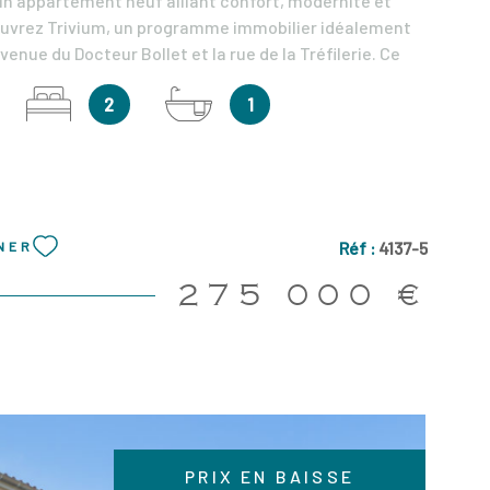
un appartement neuf alliant confort, modernité et
ouvrez Trivium, un programme immobilier idéalement
avenue du Docteur Bollet et la rue de la Tréfilerie. Ce
le humaine se compose de deux bâtiments élégants,
2
1
cœur d’îlot végétalisé qui offre fraîcheur et un
oré au fil des saisons. Ce superbe appartement T3 de
es, situé au 1er étage, propose un séjour lumineux
ine ouverte donnant accès à un balcon de 10m². La
e compose de deux chambres avec placards intégrés,
bain moderne, une buanderie et un WC indépendant.
Réf :
4137-5
NER
ns soignées incluent une porte d’entrée sécurisée 5
relage 60x60 cm dans le séjour et la cuisine, un
275 000 €
ifié dans les chambres, des menuiseries PVC plaxées
ation optimale, des WC suspendus et des garages
s-sol. Prix hors garage. Remise de 8 000€ pour un T2 /
n T3 / 20 000€ pour un T4 / 25 000€ pour un T5 + frais
ferts Ne laissez pas passer cette opportunité rare et
s dès aujourd’hui pour plus d’informations ou pour
 visite. Copropriété de 28 lots Estimatif charges
PRIX EN BAISSE