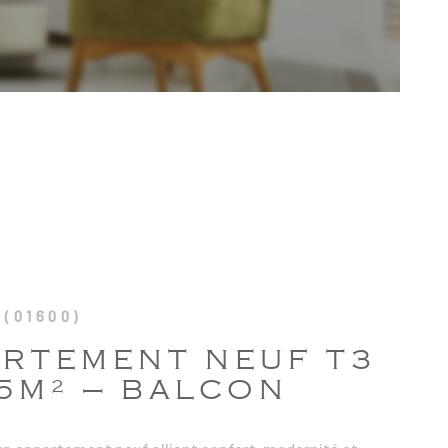
LOCATIV
SYNDIC 
COPROPR
RECRUT
NOS AGE
(01600)
CONTACT
ARTEMENT NEUF T3
5M² – BALCON