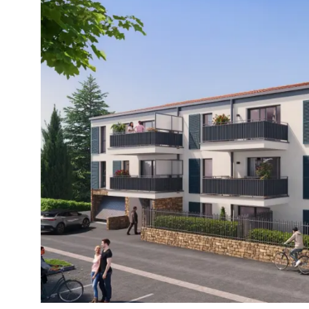
rare et contactez-nous dès aujourd’hui pour plus d’in
pour organiser une visite. Remise de 8 000€ pour un T2
pour un T3 / 20 000€ pour un T4 / 25 000€ pour un T5 + 
notaire offerts Copropriété de 28 lots Estimatif charg
de copropriété : 1000€ (n'étant qu'un estimatif ce mo
suceptible de changer) Honoraires charge vendeur.
VOIR LE B