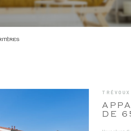
ritères
TRÉVOUX 
APP
DE 6