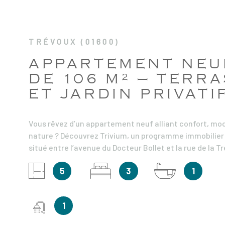
TRÉVOUX (01600)
APPARTEMENT NEU
DE 106 M² – TERR
ET JARDIN PRIVATIF
Vous rêvez d’un appartement neuf alliant confort, mod
nature ? Découvrez Trivium, un programme immobilier
situé entre l’avenue du Docteur Bollet et la rue de la Tré
projet à taille humaine se compose de deux bâtiments
5
3
1
entourés d’un cœur d’îlot végétalisé qui offre fraîcheu
spectacle coloré au fil des saisons. Ce superbe appar
106 m² habitables, situé au 2ème et dernier étage, pr
1
séjour lumineux avec une cuisine ouverte et un coin cel
de praticité. L’espace de vie s’ouvre sur une terrasse 