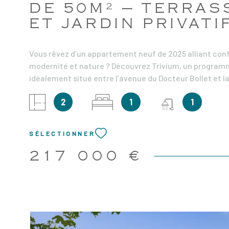
DE 50M² – TERRAS
ET JARDIN PRIVATI
Vous rêvez d’un appartement neuf de 2025 alliant conf
modernité et nature ? Découvrez Trivium, un program
idéalement situé entre l’avenue du Docteur Bollet et la
Tréfilerie. Ce projet à taille humaine se compose de d
2
1
1
élégants, entourés d’un cœur d’îlot végétalisé qui offr
un spectacle coloré au fil des saisons. Ce superbe ap
de 50m² habitables, situé au rez-de-chaussée, propos
SÉLECTIONNER
lumineux avec une cuisine ouverte donnant accès à un
un jardin de 20m². La partie nuit se compose d'une c
217 000 €
placard, une salle d'eau moderne et un WC indépendan
prestations soignées incluent une porte d’entrée sécur
un carrelage 60x60 cm dans le séjour et la cuisine, un 
stratifié dans les chambres, des menuiseries PVC pla
isolation optimale, des WC suspendus et des garages 
sous-sol. Prix hors garage. Ne laissez pas passer cett