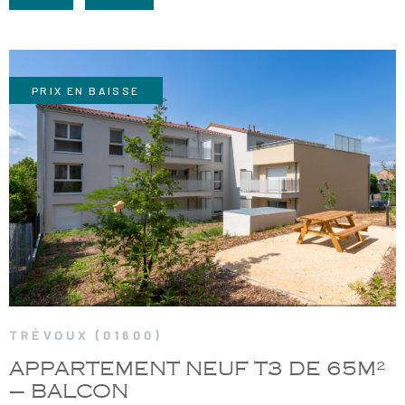
RECRUTE
CHAMPS
RECHERCHER
TEXTE
NOS AGE
RÉFÉRENCE
PRIX EN BAISSE
CONTACT
VOIR LE BIEN
TRÉVOUX (01600)
APPARTEMENT NEUF T3 DE 65M²
– BALCON