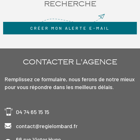
pas passer cette opportunité rare et contactez-nous dès
RECHERCHE
aujourd’hui pour plus d’informations ou pour organiser une visite.
Copropriété de 28 lots Estimatif charges annuelles de copropriété :
2300€ (n'étant qu'un estimatif ce montant est suceptible de
CRÉER MON ALERTE E-MAIL
changer) Honoraires charge vendeur.
CONTACTER
L'AGENCE
Remplissez ce formulaire, nous ferons de notre mieux
pour vous répondre dans les meilleurs délais.
04 74 65 15 15
contact@regielombard.fr
66 rue Victor Hugo