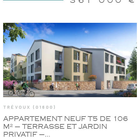
361 000 €
cm dans le séjour et la cuisine, un parquet stratifié dans les
chambres, des menuiseries PVC plaxées pour une isolation
optimale, des WC suspendus et des garages fermés en sous-sol.
Prix hors garage. Livraison prévue en juin 2025. Eligible PINEL (zone
B1) Ne laissez pas passer cette opportunité rare et contactez-
nous dès aujourd’hui pour plus d’informations ou pour organiser une
visite. Copropriété de 28 lots Estimatif charges annuelles de
copropriété : 1320€ (n'étant qu'un estimatif ce montant est
suceptible de changer) Honoraires charge vendeur.
VOIR LE BIEN
TRÉVOUX (01600)
APPARTEMENT NEUF T5 DE 106
M² – TERRASSE ET JARDIN
PRIVATIF –...