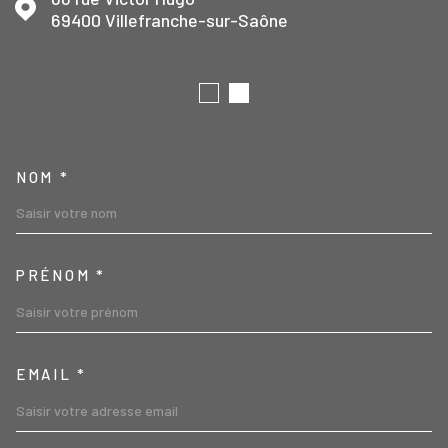
69400
Villefranche-sur-Saône
TRAD_MELTEM_VOSCOORD
NOM *
PRÉNOM *
EMAIL *