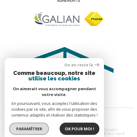
ADHÉRENTS
On en reste là
Comme beaucoup, notre site
utilise les cookies
On aimerait vous accompagner pendant
votre visite.
En poursuivant, vous acceptez l'utilisation des
cookies par ce site, afin de vous proposer des
contenus adaptés et réaliser des statistiques !
PARAMÉTRER
OK POUR MOI !
© 2026 | Tous droits réservés | Traduction powered by Google |
Nos Honoraires
Plan Du Site
Mentions Légales
Admin
Nos Liens