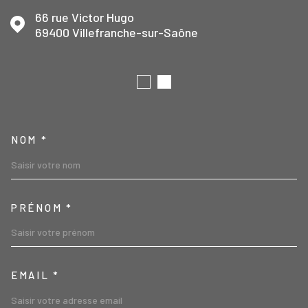
66 rue Victor Hugo
69400
Villefranche-sur-Saône
TRAD_MELTEM_VOSCOORD
NOM *
PRÉNOM *
EMAIL *