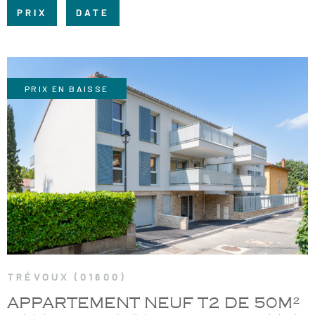
RECRUTE
PRIX
DATE
CHAMPS
RECHERCHER
TEXTE
NOS AGE
RÉFÉRENCE
PRIX EN BAISSE
CONTACT
VOIR LE BIEN
TRÉVOUX (01600)
APPARTEMENT NEUF T2 DE 50M²