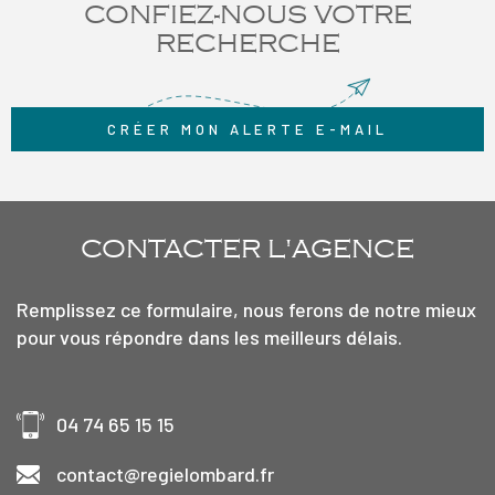
CONFIEZ-NOUS VOTRE
T5 + frais de notaire offerts Copropriété de 28 lots Estimatif
charges annuelles de copropriété : 1000€ (n'étant qu'un estimatif
RECHERCHE
ce montant est suceptible de changer) Honoraires charge vendeur.
CRÉER MON ALERTE E-MAIL
CONTACTER
L'AGENCE
Remplissez ce formulaire, nous ferons de notre mieux
pour vous répondre dans les meilleurs délais.
04 74 65 15 15
contact@regielombard.fr