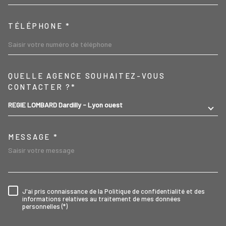
TÉLÉPHONE *
TRAD_MELTEM_VOREDEMA
QUELLE AGENCE SOUHAITEZ-VOUS
CONTACTER ?*
REGIE LOMBARD Dardilly - Lyon ouest
MESSAGE *
J'ai pris connaissance de la Politique de confidentialité et des
RÈGLEMENTATION
informations relatives au traitement de mes données
personnelles (*)