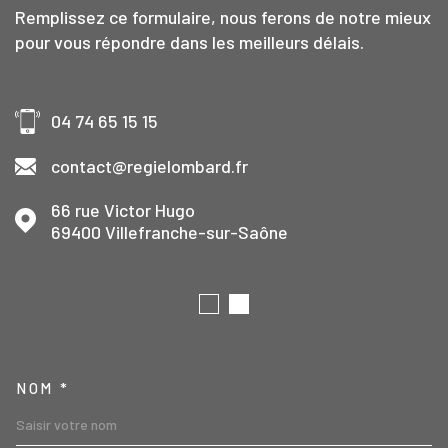
Remplissez ce formulaire, nous ferons de notre mieux
pour vous répondre dans les meilleurs délais.
04 74 65 15 15
contact@regielombard.fr
66 rue Victor Hugo
69400
Villefranche-sur-Saône
TRAD_MELTEM_VOSCOORD
NOM *