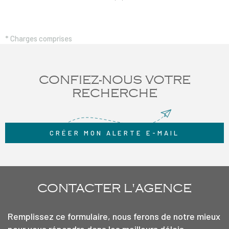
colocation. Loyer : 1209€ (Détail : loyer de référence majoré de
977€ + complément de loyer 232€ ) Provisions sur charges en sus :
70€ Dépôt de garantie : 2418€ Honoraires de location, dossier, et
* Charges comprises
bail : 719€ TTC Honoraires d'état des lieux : 215.70€ TTC
CONFIEZ-NOUS VOTRE
RECHERCHE
CRÉER MON ALERTE E-MAIL
CONTACTER
L'AGENCE
Remplissez ce formulaire, nous ferons de notre mieux
pour vous répondre dans les meilleurs délais.