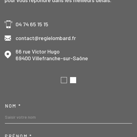
04 74 65 15 15
contact@regielombard.fr
66 rue Victor Hugo
69400
Villefranche-sur-Saône
TRAD_MELTEM_VOSCOORD
NOM *
PRÉNOM *