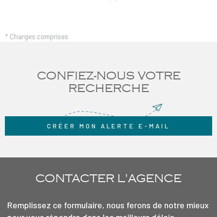
colocation. Loyer : 1209€ (Détail : loyer de référence majoré de
977€ + complément de loyer 232€ ) Provisions sur charges en sus :
70€ Dépôt de garantie : 2418€ Honoraires de location, dossier, et
* Charges comprises
bail : 719€ TTC Honoraires d'état des lieux : 215.70€ TTC
CONFIEZ-NOUS VOTRE
RECHERCHE
CRÉER MON ALERTE E-MAIL
CONTACTER
L'AGENCE
Remplissez ce formulaire, nous ferons de notre mieux
pour vous répondre dans les meilleurs délais.