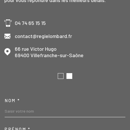
04 74 65 15 15
contact@regielombard.fr
66 rue Victor Hugo
69400
Villefranche-sur-Saône
TRAD_MELTEM_VOSCOORD
NOM *
PRÉNOM *