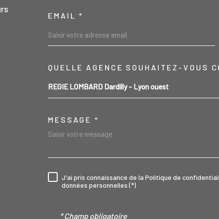
urs
EMAIL *
04 78 47 43 44
QUELLE AGENCE SOUHAITEZ-VOUS C
TRAD_MELTEM_VO
REGIE LOMBARD Dardilly - Lyon ouest
contact@regielombard.fr
MESSAGE *
1, place du Général Brosset
69570
Dardilly
J'ai pris connaissance de la Politique de confidenti
RÈGLEMENTATION
données personnelles (*)
* Champ obligatoire