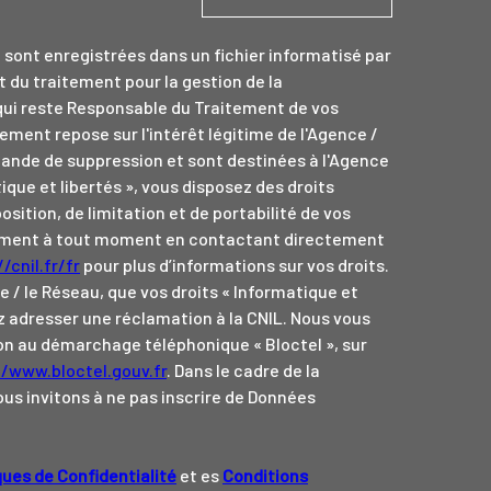
e sont enregistrées dans un fichier informatisé par
du traitement pour la gestion de la
qui reste Responsable du Traitement de vos
ement repose sur l'intérêt légitime de l'Agence /
ande de suppression et sont destinées à l'Agence
ique et libertés », vous disposez des droits
osition, de limitation et de portabilité de vos
tement à tout moment en contactant directement
/cnil.fr/fr
pour plus d’informations sur vos droits.
e / le Réseau, que vos droits « Informatique et
z adresser une réclamation à la CNIL. Nous vous
tion au démarchage téléphonique « Bloctel », sur
//www.bloctel.gouv.fr
. Dans le cadre de la
us invitons à ne pas inscrire de Données
ques de Confidentialité
et es
Conditions