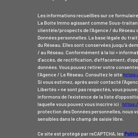
Les informations recueillies sur ce formulair
La Boite Immo agissant comme Sous-traitant 
clientèle/prospects de l'Agence / du Réseau 
Données personnelles. La base légale du trait
du Réseau. Elles sont conservées jusqu'à dem
/ au Réseau. Conformément à la loi « informat
d’accès, de rectification, d’effacement, d’opp
données. Vous pouvez retirer votre consen
l’Agence / Le Réseau. Consultez le site
https:/
Si vous estimez, après avoir contacté l'Agenc
Libertés » ne sont pas respectés, vous pouve
informons de l’existence de la liste d'opposi
laquelle vous pouvez vous inscrire ici :
https:
protection des Données personnelles, nous vo
sensibles dans le champ de saisie libre.
Ce site est protégé par reCAPTCHA, les
Politi