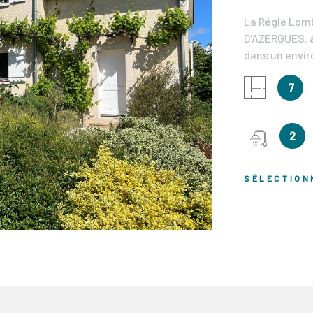
La Régie Lomb
D'AZERGUES, 
dans un envir
toutes les co
IEN
7
de 7 pièces d
terrain de 156
transformée e
2
charmante vil
placard desse
acces à l'ext
SÉLECTION
ainsi qu'à la
trouvent une
une buanderie
chambres avec
accéderez à l
donnant sur u
chambres dont
offrant une vu