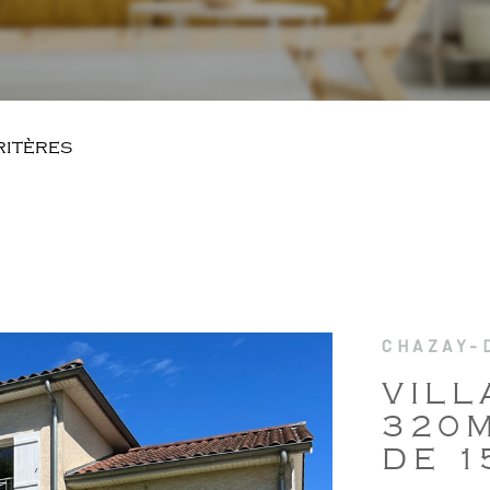
ritères
CHAZAY-D
VILL
320M
DE 