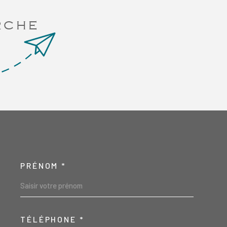
tant de stationner 2 voitures, une cave, et un
vant être aménagé. Chauffage et eau chaude
RCHE
ctrique au sol et par convecteurs. A voir sans tarder
la charge du vendeur
PRÉNOM *
SCOORDONNEES
TÉLÉPHONE *