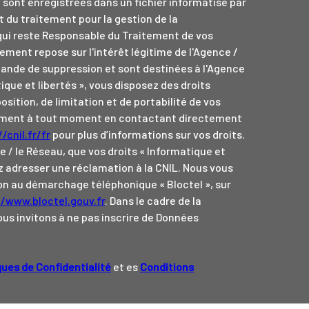
e sont enregistrées dans un fichier informatisé par
du traitement pour la gestion de la
qui reste Responsable du Traitement de vos
ement repose sur l'intérêt légitime de l'Agence /
ande de suppression et sont destinées à l'Agence
ique et libertés », vous disposez des droits
osition, de limitation et de portabilité de vos
tement à tout moment en contactant directement
/cnil.fr/fr
pour plus d’informations sur vos droits.
e / le Réseau, que vos droits « Informatique et
z adresser une réclamation à la CNIL. Nous vous
tion au démarchage téléphonique « Bloctel », sur
//www.bloctel.gouv.fr
. Dans le cadre de la
us invitons à ne pas inscrire de Données
ques de Confidentialité
et es
Conditions