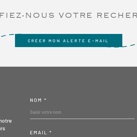
garage permet
débarras pou
FIEZ-NOUS VOTRE RECHE
individuel éle
Honoraires à 
CRÉER MON ALERTE E-MAIL
NOM *
TRAD_MELTEM_VO
notre
urs
EMAIL *