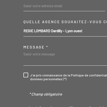
04 78 47 43 44
QUELLE AGENCE SOUHAITEZ-VOUS C
TRAD_MELTEM_VO
REGIE LOMBARD Dardilly - Lyon ouest
contact@regielombard.fr
MESSAGE *
1, place du Général Brosset
69570
Dardilly
J'ai pris connaissance de la Politique de confidenti
RÈGLEMENTATION
données personnelles (*)
* Champ obligatoire