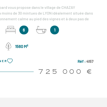
ard vous propose dans le village de CHAZAY
à moins de 30 mintues de LYON idéalement située dans
onnement calme au pied des vignes et à deux pas de
mmodités (écoles, transports, commerces) cette villa
6
1
'une surface totale de 320m2 (195m2 habitable) sur un
0m2, clos et arboré avec un abri jardin qui peut être
n studio ou bureau pour profession libérale. Cette
1560 M²
la se compose au rez de chaussée : D'une entrée avec
rvant une pièce de vie spacieuse et lumineuse avec
erieur sur une terrasse couverte exposée plein Sud
Réf :
4157
NER
 piscine chaufée. Dans le prolongement du séjour se
 cuisine séparée aménagée et équipée donnant sur
725 000 €
 avec un accès direct depuis l'exterieur, deux
 chacune leur salle d'eau et un wc séparé. Vous
'étage par un escalier avec sa rampe en fer forgé
ne salle de bains, un wc séparé, un bureau et 4
 une avec sa salle d'eau, son dressing et sa terrasse
e sur le jardin. Au sous-sol vous bénéficiez d'un