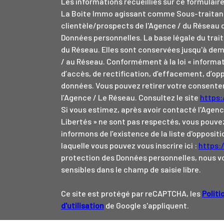
Les informations recueillies sur ce formulair
La Boite Immo agissant comme Sous-traitant 
clientèle/prospects de l'Agence / du Réseau 
Données personnelles. La base légale du trait
du Réseau. Elles sont conservées jusqu'à dem
/ au Réseau. Conformément à la loi « informat
d’accès, de rectification, d’effacement, d’opp
données. Vous pouvez retirer votre consen
l’Agence / Le Réseau. Consultez le site
https:/
Si vous estimez, après avoir contacté l'Agenc
Libertés » ne sont pas respectés, vous pouve
informons de l’existence de la liste d'opposi
laquelle vous pouvez vous inscrire ici :
https:
protection des Données personnelles, nous vo
sensibles dans le champ de saisie libre.
Ce site est protégé par reCAPTCHA, les
Politi
d'utilisation
de Google s'appliquent.