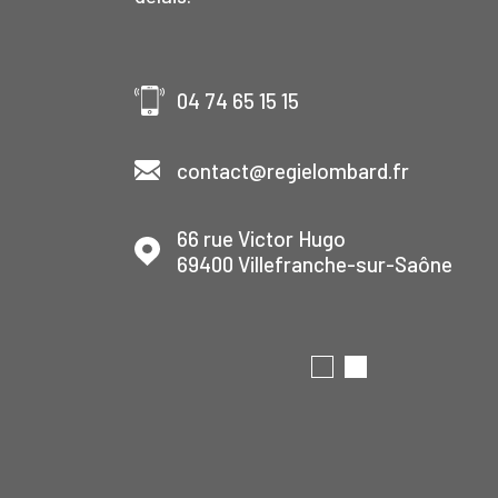
04 74 65 15 15
contact@regielombard.fr
et
66 rue Victor Hugo
69400
Villefranche-sur-Saône