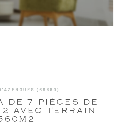
LOCATIV
SYNDIC 
COPROPR
RECRUT
NOS AGE
'AZERGUES (69380)
CONTACT
A DE 7 PIÈCES DE
2 AVEC TERRAIN
1560M2