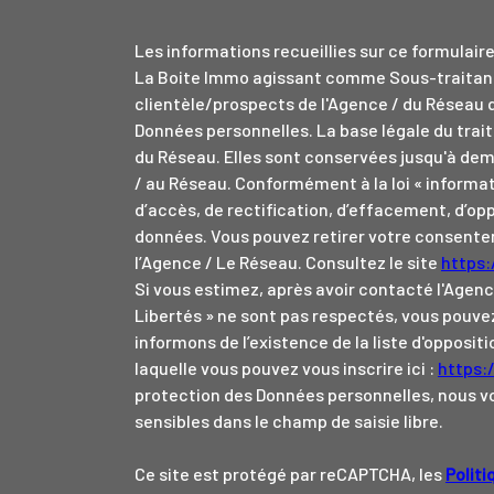
Les informations recueillies sur ce formulair
La Boite Immo agissant comme Sous-traitant 
clientèle/prospects de l'Agence / du Réseau 
Données personnelles. La base légale du trait
du Réseau. Elles sont conservées jusqu'à dem
/ au Réseau. Conformément à la loi « informat
d’accès, de rectification, d’effacement, d’opp
données. Vous pouvez retirer votre consen
l’Agence / Le Réseau. Consultez le site
https:/
Si vous estimez, après avoir contacté l'Agenc
Libertés » ne sont pas respectés, vous pouve
informons de l’existence de la liste d'opposi
laquelle vous pouvez vous inscrire ici :
https:
protection des Données personnelles, nous vo
sensibles dans le champ de saisie libre.
Ce site est protégé par reCAPTCHA, les
Politi