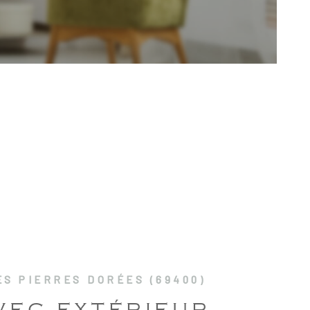
LOCATIV
SYNDIC 
COPROPR
RECRUT
NOS AGE
CONTACT
S PIERRES DORÉES (69400)
VEC EXTÉRIEUR