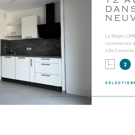
DAN
NEU
La Régie LOM
commerces de
IEN
43m2 environ
Situé au prem
2
de vie avec c
une terrasse 
chambre avec 
SÉLECTION
parking et d'
Loyer : 645.5
: 645.59€ Hono
471.90€ TTC