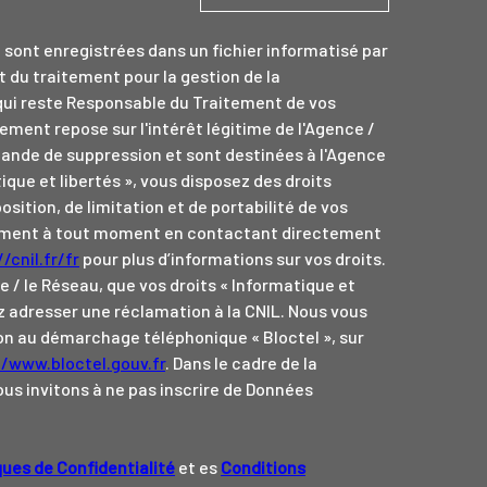
e sont enregistrées dans un fichier informatisé par
du traitement pour la gestion de la
qui reste Responsable du Traitement de vos
ement repose sur l'intérêt légitime de l'Agence /
ande de suppression et sont destinées à l'Agence
ique et libertés », vous disposez des droits
osition, de limitation et de portabilité de vos
tement à tout moment en contactant directement
/cnil.fr/fr
pour plus d’informations sur vos droits.
e / le Réseau, que vos droits « Informatique et
z adresser une réclamation à la CNIL. Nous vous
tion au démarchage téléphonique « Bloctel », sur
//www.bloctel.gouv.fr
. Dans le cadre de la
us invitons à ne pas inscrire de Données
ques de Confidentialité
et es
Conditions