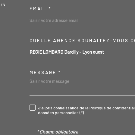
urs
EMAIL *
04 78 47 43 44
QUELLE AGENCE SOUHAITEZ-VOUS C
TRAD_MELTEM_VO
REGIE LOMBARD Dardilly - Lyon ouest
contact@regielombard.fr
MESSAGE *
1, place du Général Brosset
69570
Dardilly
J'ai pris connaissance de la Politique de confidenti
RÈGLEMENTATION
données personnelles (*)
* Champ obligatoire