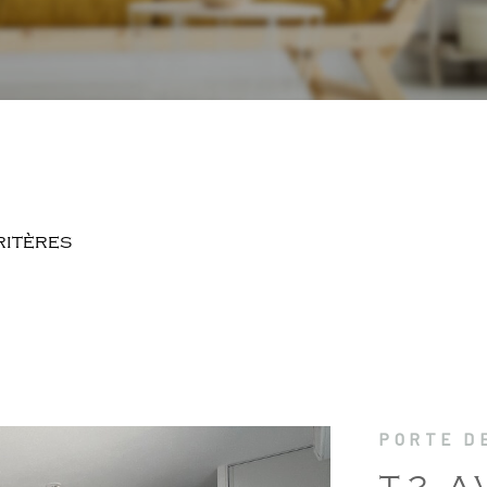
ritères
PORTE DE
T2 A