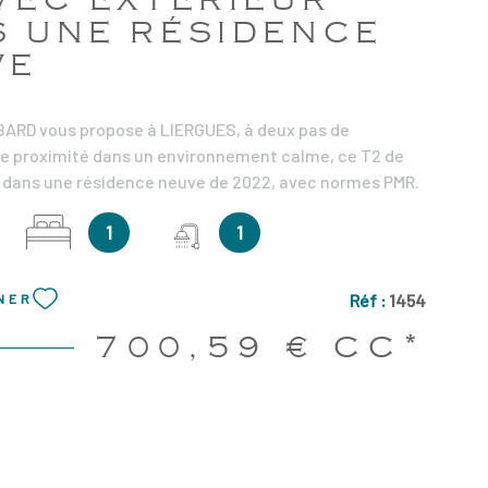
S UNE RÉSIDENCE
VE
BARD vous propose à LIERGUES, à deux pas de
 proximité dans un environnement calme, ce T2 de
 dans une résidence neuve de 2022, avec normes PMR.
ier étage avec ascenseur, il se compose : d'une pièce
1
1
uisine aménagée et partiellement équipée donnant sur
couverte, une salle d'eau avec wc, une grande
placard. Vous beneficiez également d'une place de
Réf :
1454
NER
un garage en exterieur. Chauffage individuel au gaz
9€ Provisions sur charge en sus : 55€ Dépôt de garantie
700,59 €
CC*
raires de visite, rédaction du bail, et état des lieux :