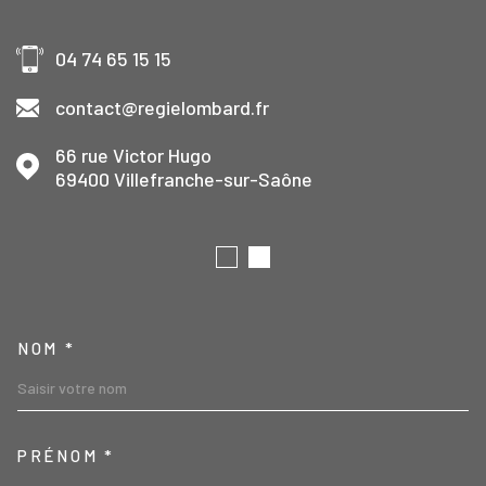
04 74 65 15 15
contact@regielombard.fr
66 rue Victor Hugo
69400
Villefranche-sur-Saône
TRAD_MELTEM_VOSCOORD
NOM *
PRÉNOM *