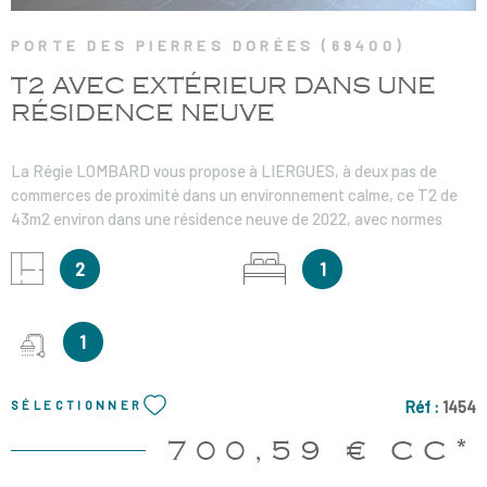
PORTE DES PIERRES DORÉES (69400)
T2 AVEC EXTÉRIEUR DANS UNE
RÉSIDENCE NEUVE
La Régie LOMBARD vous propose à LIERGUES, à deux pas de
commerces de proximité dans un environnement calme, ce T2 de
43m2 environ dans une résidence neuve de 2022, avec normes
PMR. Situé au premier étage avec ascenseur, il se compose : d'une
pièce de vie avec cuisine aménagée et partiellement équipée
2
1
donnant sur une terrasse couverte, une salle d'eau avec wc, une
grande chambre avec placard. Vous beneficiez également d'une
place de parking et d'un garage en exterieur. Chauffage individuel
1
au gaz Loyer : 645.59€ Provisions sur charge en sus : 55€ Dépôt de
garantie : 645.59€ Honoraires de visite, rédaction du bail, et état
Réf :
1454
SÉLECTIONNER
des lieux : 471.90€ TTC
700,59 €
CC*