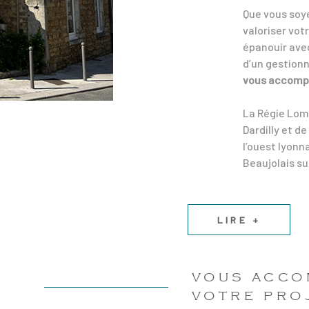
Que vous soy
valoriser vot
épanouir avec
d’un gestionn
vous accompa
La Régie Lom
Dardilly et d
l’ouest lyonna
Beaujolais su
LIRE +
VOUS ACCO
VOTRE PRO