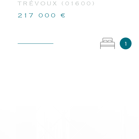
TRÉVOUX (01600)
217 000 €
1