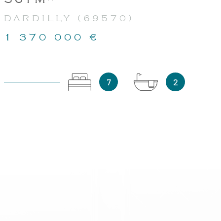
DARDILLY (69570)
1 370 000 €
7
2