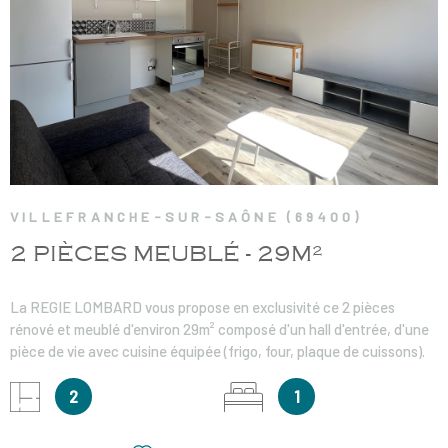
VOIR LE BIEN
VILLEFRANCHE-SUR-SAÔNE (69400)
2 PIÈCES MEUBLÉ - 29M²
La REGIE LOMBARD vous propose en exclusivité ce 2 pièces
rénové et meublé d'environ 29m² composé d'un hall d'entrée, d'une
pièce de vie avec cuisine équipée (frigo, four, plaque de cuissons).
Une salle de bains équipée d'un meuble vasque et une douche, un
wc séparé. Vous bénéficierez d'une cave et d'une place de parking
2
1
privative. Chauffage individuel électrique. L'appartement est
idéalement situé, à 2 pas de la place Claude Bernard dans un