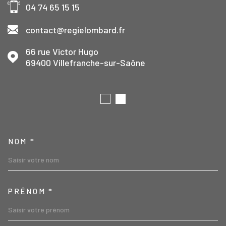
04 74 65 15 15
contact@regielombard.fr
66 rue Victor Hugo
69400
Villefranche-sur-Saône
TRAD_MELTEM_VOSCOORD
NOM *
PRÉNOM *