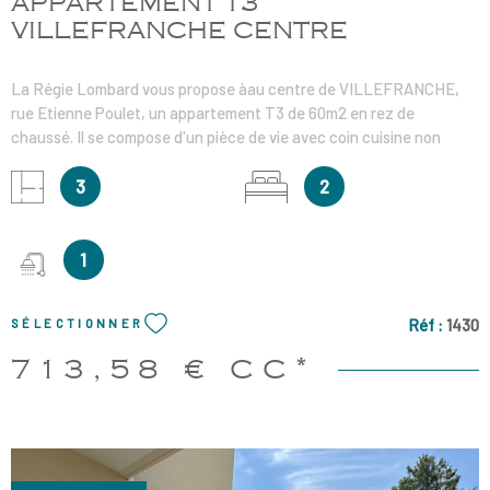
APPARTEMENT T3
VILLEFRANCHE CENTRE
La Régie Lombard vous propose àau centre de VILLEFRANCHE,
rue Etienne Poulet, un appartement T3 de 60m2 en rez de
chaussé. Il se compose d'un pièce de vie avec coin cuisine non
équipée, 2 chambres, une salle d'eau avec wc et une buanderie.
Chauffage individuel au gaz Loyer : 693.58€ Charges en sus : 20€
3
2
Honoraires de location : 510.91€ TTC Honoraires d'état des lieux :
182.67€ TTC
1
Réf :
1430
SÉLECTIONNER
713,58 €
CC*