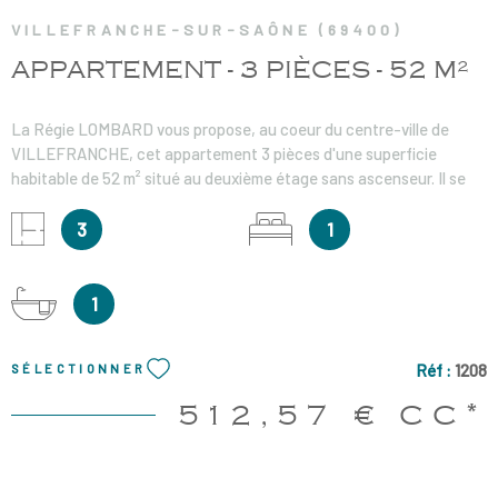
VILLEFRANCHE-SUR-SAÔNE (69400)
APPARTEMENT - 3 PIÈCES - 52 M²
La Régie LOMBARD vous propose, au coeur du centre-ville de
VILLEFRANCHE, cet appartement 3 pièces d'une superficie
habitable de 52 m² situé au deuxième étage sans ascenseur. Il se
compose d'un séjour avec une cuisine ouverte aménagée et
partiellement équipée, 1 chambre, 1 bureau et une salle de bains
3
1
avec WC. Chauffage individuel électrique. Loyer charges comprises
: 512.57€ dont 20.00 € de charges avec régularisation annuelle
Honoraires de visite / dossier / acte : 337.92€ Honoraires d'état des
1
lieux : 156€ Dépôt de garantie : 492.57€
Réf :
1208
SÉLECTIONNER
512,57 €
CC*