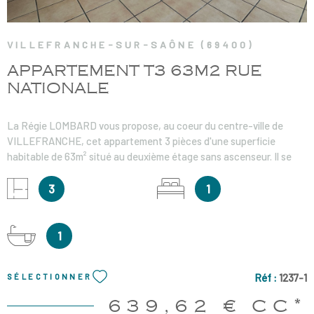
VILLEFRANCHE-SUR-SAÔNE (69400)
APPARTEMENT T3 63M2 RUE
NATIONALE
La Régie LOMBARD vous propose, au coeur du centre-ville de
VILLEFRANCHE, cet appartement 3 pièces d'une superficie
habitable de 63m² situé au deuxième étage sans ascenseur. Il se
compose d'un séjour avec une cuisine ouverte aménagée et
partiellement équipée, 1 chambre, 1 bureau et une salle de bains
3
1
avec WC. Chauffage individuel électrique. Loyer charges comprises
: 639.62€ dont 20.00 € de charges avec régularisation annuelle
Honoraires de visite / dossier / acte : 427.83€ Honoraires d'état des
1
lieux : 191.79€ Dépôt de garantie : 619.62€
Réf :
1237-1
SÉLECTIONNER
639,62 €
CC*