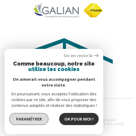
On en reste là
Comme beaucoup, notre site
utilise les cookies
On aimerait vous accompagner pendant
votre visite.
En poursuivant, vous acceptez l'utilisation des
cookies par ce site, afin de vous proposer des
contenus adaptés et réaliser des statistiques !
PARAMÉTRER
OK POUR MOI !
© 2026 | Tous droits réservés | Traduction powered by Google |
Nos Honoraires
Plan Du Site
Mentions Légales
Admin
Nos Liens
Politique RGPD
Cookies