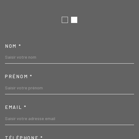
TRAD_MELTEM_VOSCOORD
NOM *
PRÉNOM *
EMAIL *
TÉLÉPHONE *