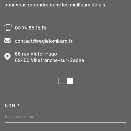
pour vous répondre dans les meilleurs délais.
04 74 65 15 15
contact@regielombard.fr
66 rue Victor Hugo
69400
Villefranche-sur-Saône
TRAD_MELTEM_VOSCOORD
NOM *