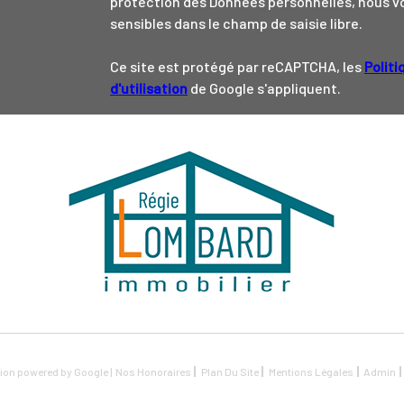
protection des Données personnelles, nous vo
sensibles dans le champ de saisie libre.
Ce site est protégé par reCAPTCHA, les
Politi
d'utilisation
de Google s'appliquent.
tion powered by Google |
Nos Honoraires
Plan Du Site
Mentions Légales
Admin