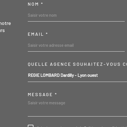
NOM *
TRAD_MELTEM_VO
notre
urs
EMAIL *
04 78 47 43 44
QUELLE AGENCE SOUHAITEZ-VOUS C
TRAD_MELTEM_VO
REGIE LOMBARD Dardilly - Lyon ouest
contact@regielombard.fr
MESSAGE *
1, place du Général Brosset
69570
Dardilly