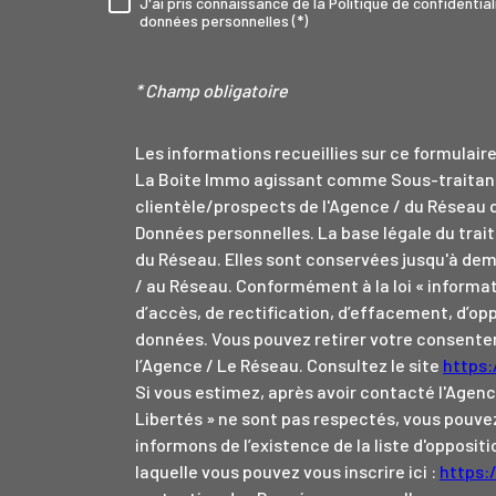
J'ai pris connaissance de la Politique de confidenti
RÈGLEMENTATION
données personnelles (*)
* Champ obligatoire
Les informations recueillies sur ce formulair
La Boite Immo agissant comme Sous-traitant 
clientèle/prospects de l'Agence / du Réseau 
Données personnelles. La base légale du trait
du Réseau. Elles sont conservées jusqu'à dem
/ au Réseau. Conformément à la loi « informat
d’accès, de rectification, d’effacement, d’opp
données. Vous pouvez retirer votre consen
l’Agence / Le Réseau. Consultez le site
https:/
Si vous estimez, après avoir contacté l'Agenc
Libertés » ne sont pas respectés, vous pouve
informons de l’existence de la liste d'opposi
laquelle vous pouvez vous inscrire ici :
https: