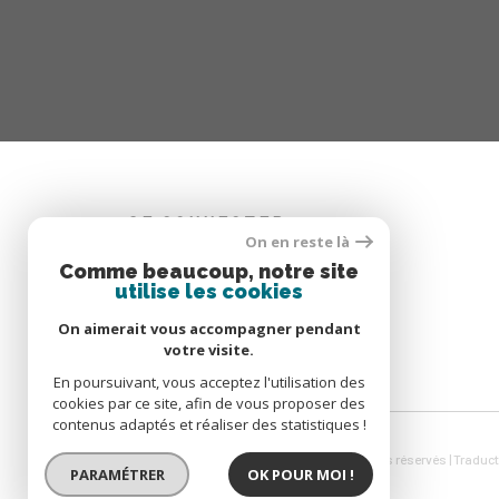
SE CONNECTER
On en reste là
Comme beaucoup, notre site
ESPACE CLIENT
utilise les cookies
ESPACE COPROPRIÉTAIRE
On aimerait vous accompagner pendant
votre visite.
En poursuivant, vous acceptez l'utilisation des
cookies par ce site, afin de vous proposer des
contenus adaptés et réaliser des statistiques !
© 2026 | Tous droits réservés | Traduc
PARAMÉTRER
OK POUR MOI !