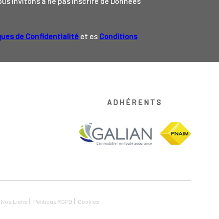
us invitons à ne pas inscrire de Données
ques de Confidentialité
et es
Conditions
ADHÉRENTS
Nos Liens
Politique RGPD
Cookies