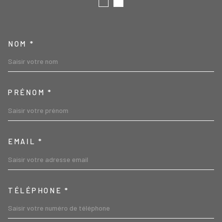
TRAD_MELTEM_VOSCOORD
NOM *
PRÉNOM *
EMAIL *
TÉLÉPHONE *